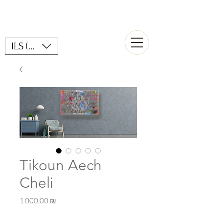
ILS (₪)
Tikoun Aech
Cheli
Prix
1 000,00 ₪