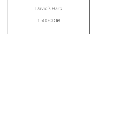
David’s Harp
Prix
1 500,00 ₪
SUIVEZ-MOI!