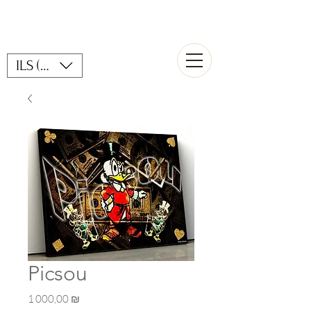
ILS (₪)
Picsou
Prix
1 000,00 ₪