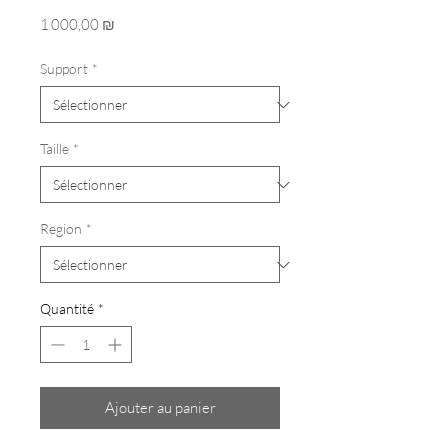
Prix
1 000,00 ₪
Support
*
Taille
*
Region
*
Quantité
*
Ajouter au panier